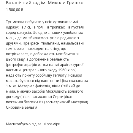
Ботанічний сад ім. Миколи Гришко
Ціна
1 500,00 ₴
Тут можна побувати у всіх куточках землі
одразу: і в лісі, і в полі, і в тропіках, і в пустелі
серед кактусів. Це одне з наших улюблених
місць, де ми збираємось усією родиною з
друзями. Прекрасні тюльпани, намальовані
темперою і накладені на стіну, що
потріскалася, відображають моє бачення
цього саду, а доповнена реальність
(ретрофотографія жінки на тлі архітектурної
частини центрального входу 1960-х рр.)
надають принту особливу теплоту. Розміри
масштабуються під ваші стіни Ціна вказана за
1 м.кв. Матеріал флізелін, вініл Стійкий до
мила, миючих засобів Можливість вологого
догляду (після висихання) Сертифікат
пожежної безпеки В1 (вогнетривкий матеріал).
Сировина Бельгія
Масштабуємо під ваші розміри