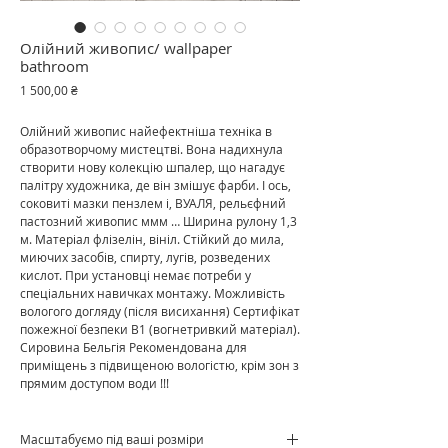
Олійний живопис/ wallpaper
bathroom
Ціна
1 500,00 ₴
Олійний живопис найефектніша техніка в
образотворчому мистецтві. Вона надихнула
створити нову колекцію шпалер, що нагадує
палітру художника, де він змішує фарби. І ось,
соковиті мазки пензлем і, ВУАЛЯ, рельєфний
пастозний живопис ммм … Ширина рулону 1,3
м. Матеріал флізелін, вініл. Стійкий до мила,
миючих засобів, спирту, лугів, розведених
кислот. При установці немає потреби у
спеціальних навичках монтажу. Можливість
вологого догляду (після висихання) Сертифікат
пожежної безпеки В1 (вогнетривкий матеріал).
Сировина Бельгія Рекомендована для
приміщень з підвищеною вологістю, крім зон з
прямим доступом води !!!
Масштабуємо під ваші розміри