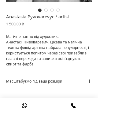
Anastasia Pyvovarevyc / artist
Ціна
1 500,00 ₴
Магічне панно від художника
Анастасії Пивоваревич. Цікава та магічна
техніка флюїд арт яка набрала популярності, і
користується попитом через свої привабливі
плавні переходи та заливки які з'єднують
спирт та фарба
Масштабуємо під ваші розміри
Ціна за м²
+38 095 60 90 521