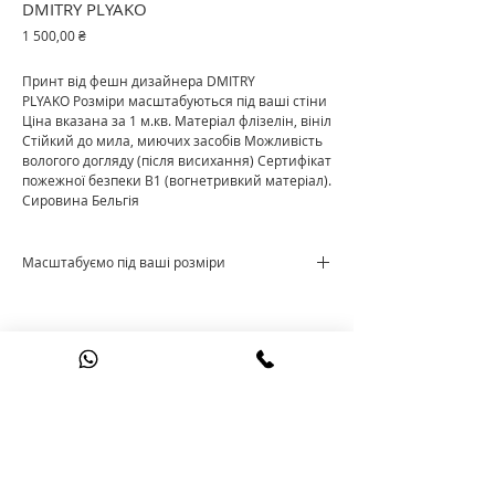
DMITRY PLYAKO
Ціна
1 500,00 ₴
Принт від фешн дизайнера DMITRY
PLYAKO Розміри масштабуються під ваші стіни
Ціна вказана за 1 м.кв. Матеріал флізелін, вініл
Стійкий до мила, миючих засобів Можливість
вологого догляду (після висихання) Сертифікат
пожежної безпеки В1 (вогнетривкий матеріал).
Сировина Бельгія
Масштабуємо під ваші розміри
Ціна за м²
+38 095 60 90 521