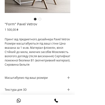
"Form" Pavel Vetrov
Ціна
1 500,00 ₴
Принт від предметного дизайнера Pavel Vetrov
Розміри масштабуються під ваші стіни Ціна
вказана за 1 м.кв. Матеріал флізелін, вініл
Стійкий до мила, миючих засобів Можливість
вологого догляду (після висихання) Сертифікат
пожежної безпеки В1 (вогнетривкий матеріал).
Сировина Бельгія
Масштабуємо під ваші розміри
Ціна за м²
Текстура для 3D
Cкачати текстуру