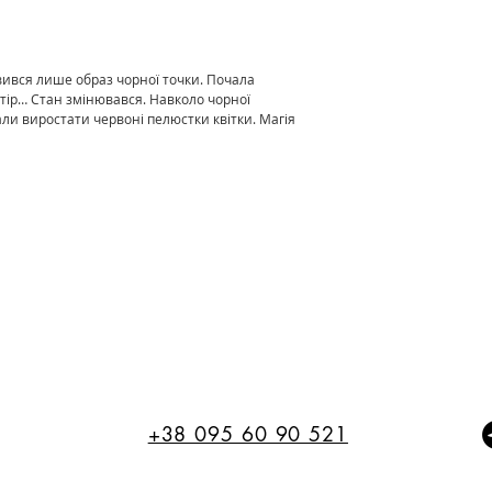
вився лише образ чорної точки. Почала
ір… Стан змінювався. Навколо чорної
и виростати червоні пелюстки квітки. Магія
+38 095 60 90 521