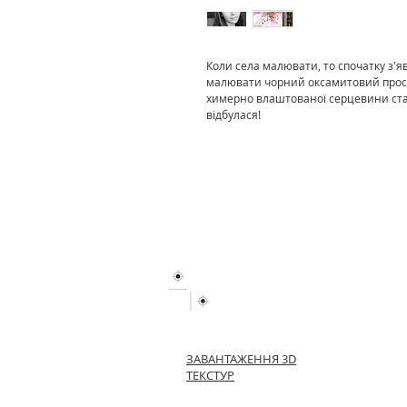
Коли села малювати, то спочатку з'я
малювати чорний оксамитовий прост
химерно влаштованої серцевини стал
відбулася!
ЗАВАНТАЖЕННЯ 3D
ТЕКСТУР