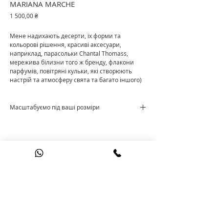
MARIANA MARCHE
Ціна
1 500,00 ₴
Мене надихають десерти, їх форми та
кольорові рішення, красиві аксесуари,
наприклад, парасольки Chantal Thomass,
мережива білизни того ж бренду, флакони
парфумів, повітряні кульки, які створюють
настрій та атмосферу свята та багато іншого)
Масштабуємо під ваші розміри
Ціна за м²
+38 095 60 90 521
©
2015 - 2026
the.o.styling@gmail.com