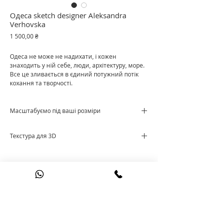
Одеса sketch designer Aleksandra
Verhovska
Ціна
1 500,00 ₴
Одеса не може не надихати, і кожен
знаходить у ній себе, люди, архітектуру, море.
Все це зливається в єдиний потужний потік
кохання та творчості.
Масштабуємо під ваші розміри
Ціна за м²
Текстура для 3D
Cкачати текстуру
+38 095 60 90 521