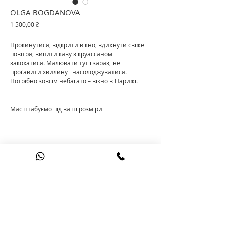
OLGA BOGDANOVA
Ціна
1 500,00 ₴
Прокинутися, відкрити вікно, вдихнути свіже
повітря, випити каву з круассаном і
закохатися. Малювати тут і зараз, не
проґавити хвилину і насолоджуватися.
Потрібно зовсім небагато – вікно в Парижі.
Масштабуємо під ваші розміри
Ціна за м²
+38 095 60 90 521
©
2015 - 2026
the.o.styling@gmail.com