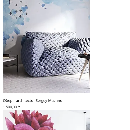
Оберіг architector Sergey Machno
Ціна
1 500,00 ₴