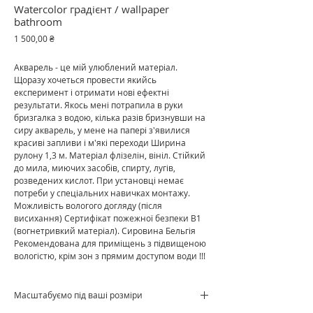
Watercolor градієнт / wallpaper
bathroom
Ціна
1 500,00 ₴
Акварель - це мій улюблений матеріал.
Щоразу хочеться провести якийсь
експеримент і отримати нові ефектні
результати. Якось мені потрапила в руки
бризгалка з водою, кілька разів бризнувши на
сиру акварель, у мене на папері з'явилися
красиві запливи і м'які переходи Ширина
рулону 1,3 м. Матеріал флізелін, вініл. Стійкий
до мила, миючих засобів, спирту, лугів,
розведених кислот. При установці немає
потреби у спеціальних навичках монтажу.
Можливість вологого догляду (після
висихання) Сертифікат пожежної безпеки В1
(вогнетривкий матеріал). Сировина Бельгія
Рекомендована для приміщень з підвищеною
вологістю, крім зон з прямим доступом води !!!
Масштабуємо під ваші розміри