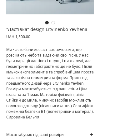
"Ластівка" design Litvinenko Yevhenii
Price
UAH 1,500.00
Ми часто бачимо ластівок вечорами, що
розсікають небо та видаючи свої пісні. У нас
були варіації ластівок і в туші, і в акварелі, але
геометричних і абстрактних ще не було. Після
кількох експериментів та спроб вийшла проста
та лаконічна геометрична форма Принт від
предметного дизайнера Litvinenko Yevhenii
Розміри масштабуються під ваші стіни Ціна
вказана за 1 м.кв. Матеріал флізелін, вініл
Стійкий до мила, миючих засобів Можливість
вологого догляду (після висихання) Сертифікат
пожежної безпеки В1 (вогнетривкий матеріал).
Сировина Бельгія
Масштабуємо під ваші розміри