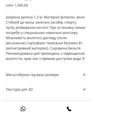
Price
UAH 1,500.00
Ширина рулону 1,3 м. Матеріал флізелін, вініл.
Стійкий до мила, миючих засобів, спирту,
лугів, розведених кислот. При установці немає
потреби у спеціальних навичках монтажу.
Можливість вологого догляду (після
висихання) Сертифікат пожежної безпеки В1
(вогнетривкий матеріал). Сировина Бельгія
Рекомендована для приміщень з підвищеною
вологістю, крім зон з прямим доступом води !!!
Масштабуємо під ваші розміри
Ціна за м²
Текстура для 3D
Cкачати текстуру