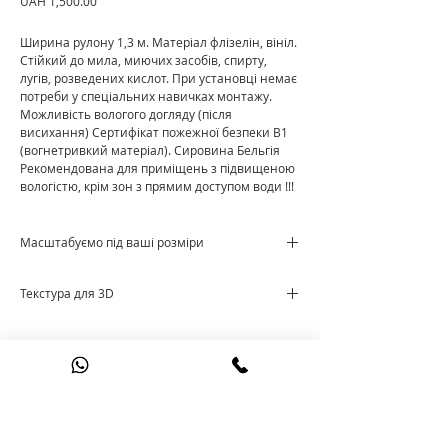
Price
UAH 1,500.00
Ширина рулону 1,3 м. Матеріал флізелін, вініл.
Стійкий до мила, миючих засобів, спирту,
лугів, розведених кислот. При установці немає
потреби у спеціальних навичках монтажу.
Можливість вологого догляду (після
висихання) Сертифікат пожежної безпеки В1
(вогнетривкий матеріал). Сировина Бельгія
Рекомендована для приміщень з підвищеною
вологістю, крім зон з прямим доступом води !!!
Масштабуємо під ваші розміри
Ціна за м²
Текстура для 3D
Cкачати текстуру