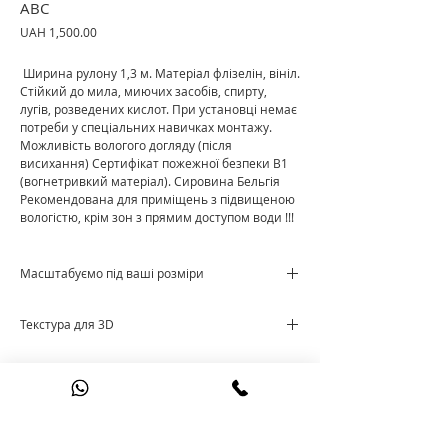
ABC
Price
UAH 1,500.00
Ширина рулону 1,3 м. Матеріал флізелін, вініл.
Стійкий до мила, миючих засобів, спирту,
лугів, розведених кислот. При установці немає
потреби у спеціальних навичках монтажу.
Можливість вологого догляду (після
висихання) Сертифікат пожежної безпеки В1
(вогнетривкий матеріал). Сировина Бельгія
Рекомендована для приміщень з підвищеною
вологістю, крім зон з прямим доступом води !!!
Масштабуємо під ваші розміри
Ціна за м²
Текстура для 3D
Cкачати текстуру