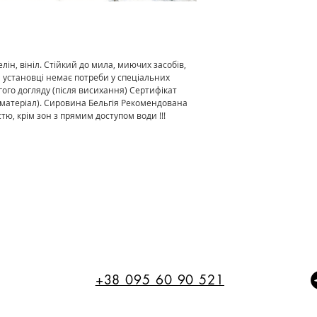
ін, вініл. Стійкий до мила, миючих засобів,
ри установці немає потреби у спеціальних
ого догляду (після висихання) Сертифікат
матеріал). Сировина Бельгія Рекомендована
ю, крім зон з прямим доступом води !!!
+38 095 60 90 521