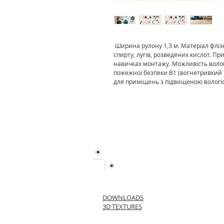
Ширина рулону 1,3 м. Матеріал флізел
спирту, лугів, розведених кислот. П
навичках монтажу. Можливість волог
пожежної безпеки В1 (вогнетривкий 
для приміщень з підвищеною вологіст
DOWNLOADS
3D TEXTURES