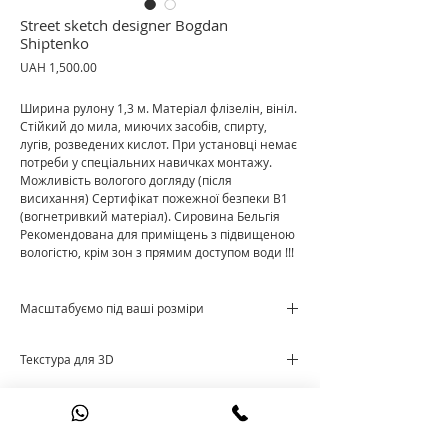
Streеt sketch designer Bogdan
Shiptenko
Price
UAH 1,500.00
Ширина рулону 1,3 м. Матеріал флізелін, вініл.
Стійкий до мила, миючих засобів, спирту,
лугів, розведених кислот. При установці немає
потреби у спеціальних навичках монтажу.
Можливість вологого догляду (після
висихання) Сертифікат пожежної безпеки В1
(вогнетривкий матеріал). Сировина Бельгія
Рекомендована для приміщень з підвищеною
вологістю, крім зон з прямим доступом води !!!
Масштабуємо під ваші розміри
Ціна за м²
Текстура для 3D
Cкачати текстуру